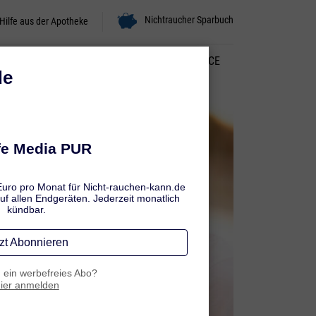
Nichtraucher Sparbuch
Hilfe aus der Apotheke
STOPP
NICHTRAUCHER BLEIBEN
SERVICE
o
 Wer
 nach
enen
Lesen
rchs