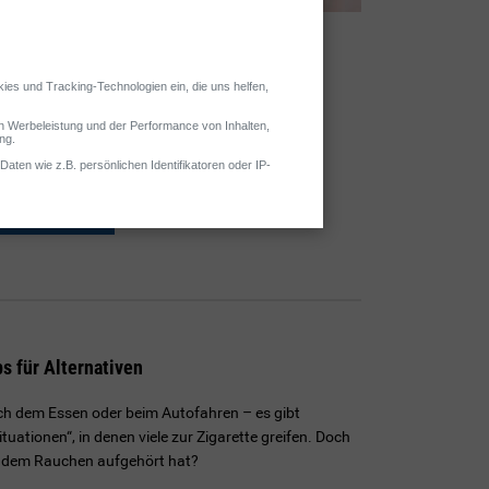
n: Tipps
chen bewährten Maßnahmen Sie die erste Zeit als
istern. Regelmäßige Bewegung ist zum Beispiel
 Prinzip, sich öfters etwas Kleines zu gönnen.
hren
ps für Alternativen
ch dem Essen oder beim Autofahren – es gibt
ituationen“, in denen viele zur Zigarette greifen. Doch
 dem Rauchen aufgehört hat?