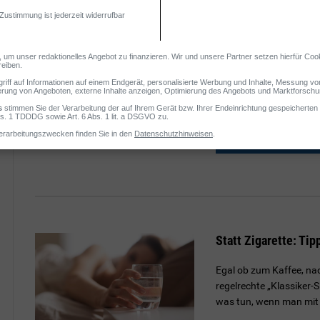
Nichtraucher bleibe
Lesen Sie hier, mit wel
Nichtraucher besser me
ebenso hilfreich wie das
Mehr erfa
Statt Zigarette: Tip
Egal ob zum Kaffee, na
regelrechte „Klassiker-S
was tun, wenn man mit