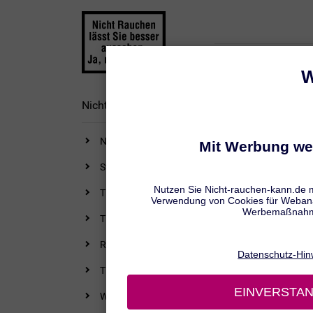
RAUCHEN AUFHÖRE
Nichtraucher bleiben
Nichtraucher bleiben: Tipps
Statt Zigarette: Tipps für Alternativen
Tipps zur Entspannung
Tipps für ehemalige Geselligkeitsraucher
Rauchstopp & Gewichtszunahme: Tipps
Tipps für die Verdauung
Was tun bei einem Rückfall?