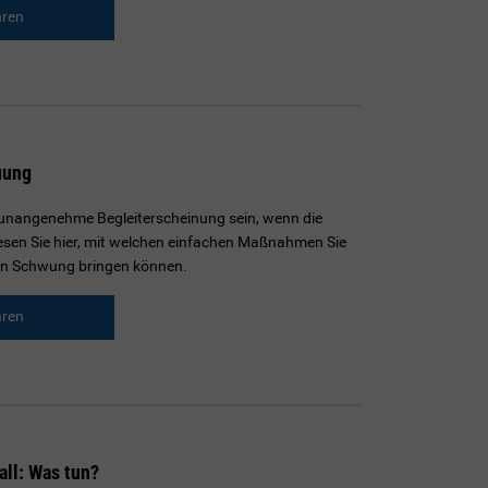
hren
uung
unangenehme Begleiterscheinung sein, wenn die
Lesen Sie hier, mit welchen einfachen Maßnahmen Sie
 in Schwung bringen können.
hren
ll: Was tun?