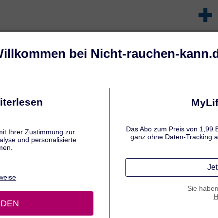
N: BASICS
RAUCHSTOPP VORBEREITEN
TAG X: DER RAUCH
NICHTRAUCHER BLEIBEN
Endlich Nichtraucher! Damit das in der nächsten Zeit auch s
bleibt, sollten Sie besonders wachsam sein. Denn fest steht:
einmal geraucht hat, kann besonders in den ersten Wochen
dem Rauchstopp immer wieder in Situationen kommen, in d
das Verlangen nach einer Zigarette kaum auszuhalten ist. 
Sie hier, wie Sie es schaffen können, langfristig rauchfrei du
Leben zu gehen.