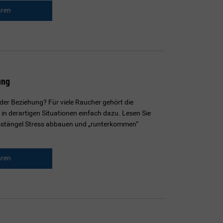
hren
ung
 der Beziehung? Für viele Raucher gehört die
n derartigen Situationen einfach dazu. Lesen Sie
mmstängel Stress abbauen und „runterkommen“
hren